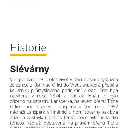
Historie
Slévárny
V 2. polovině 19. století život v obci ovlivnila výstavba
železnice z Ústí nad Orlicí do Vratislavi, která přispěla
ke vzniku průmyslového podnikání v obci. Trať byla
otevřena v roce 1874 a nádraží Hnátnice bylo
zřízeno na katastru Lanšperka, na levém břehu Tiché
Orlice pod hradem Lanšperkem (od roku 1952
nádraží Lanšperk, v Hnátnici u horní továrny pak byla
zřízena zastávka). Ještě v témže roce byla nedaleko
tohoto nádraží postavena na pravém břehu Tiché