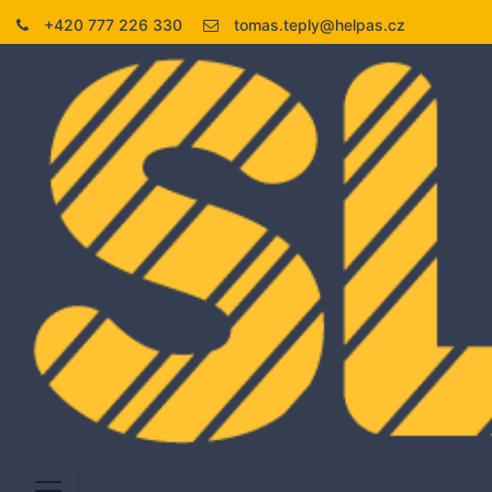
+420 777 226 330
tomas.teply@helpas.cz
Skl
Previous
Nex