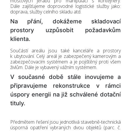
mostových jeřábů pro manipulaci s kontejnery.
Dále zajišťujeme doprovodné logistické služby jako:
doprava, služby celního skladu atd.
-
Na přání, dokážeme skladovací
prostory uzpůsobit požadavkům
klienta.
Součástí areálu jsou také kanceláře a prostory
k ubytování. Celý areál je zabezpečený kamerovým a
zabezpečovacím systémem a je pojištěný proti všem
živlům. Dále je vybavený vážním systémem.
V současné době stále inovujeme a
Výr
připravujeme rekonstrukce v rámci
úspory energii na již schválené dotační
tituly.
Předmětem řešení jsou jednotlivá stavebně-technická
úsporná opatření vybraných dvou objektů (parc. č.