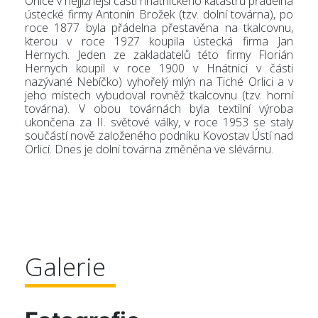
Orlice v nejjižnější části hnátnického katastru přádelna
ústecké firmy Antonín Brožek (tzv. dolní továrna), po
roce 1877 byla přádelna přestavěna na tkalcovnu,
kterou v roce 1927 koupila ústecká firma Jan
Hernych. Jeden ze zakladatelů této firmy Florián
Hernych koupil v roce 1900 v Hnátnici v části
nazývané Nebíčko) vyhořelý mlýn na Tiché Orlici a v
jeho místech vybudoval rovněž tkalcovnu (tzv. horní
továrna). V obou továrnách byla textilní výroba
ukončena za II. světové války, v roce 1953 se staly
součástí nově založeného podniku Kovostav Ústí nad
Orlicí. Dnes je dolní továrna změněna ve slévárnu.
Galerie